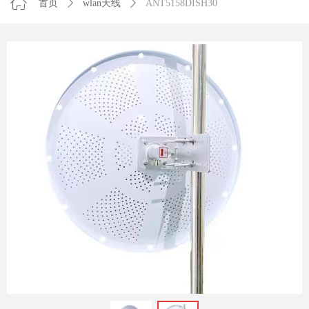
ꀇ
首页
ꄲ
wlan天线
ꄲ
ANT5158DISH30